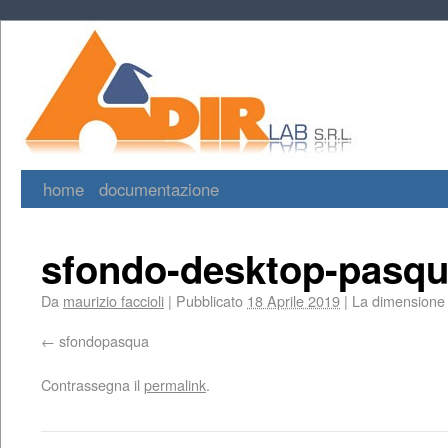
home
documentazione
sfondo-desktop-pasq
Da
maurizio faccioli
|
Pubblicato
18 Aprile 2019
|
La dimensione o
sfondopasqua
Contrassegna il
permalink
.