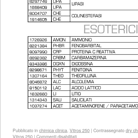
Pubblicato in
chimica clinica
,
Vitros 250
|
Contrassegnato
dry c
Vitros 250
|
Commenti disabilitati