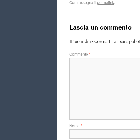
Contrassegna il
permalink
.
Lascia un commento
Il tuo indirizzo email non sarà pubbl
Commento
*
Nome
*