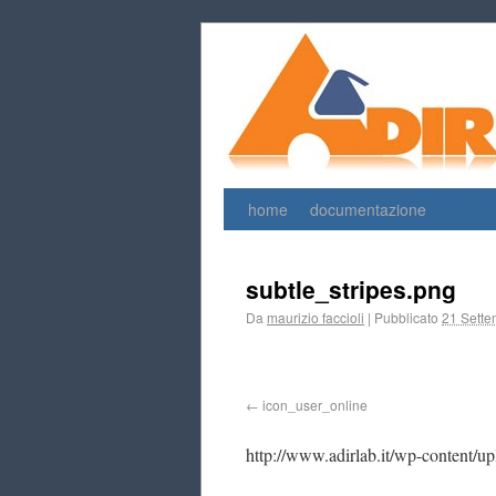
home
documentazione
subtle_stripes.png
Da
maurizio faccioli
|
Pubblicato
21 Sette
icon_user_online
http://www.adirlab.it/wp-content/up