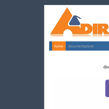
home
documentazione
dis