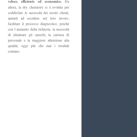
veloce, efficiente ed economico.
Da
allora, la dry chemistry si è evoluta per
soddisfare le necessità dei nostri clienti,
aiutarli ad eccellere nel loro lavoro,
facilitare il processo diagnostico, poiché
con l’aumento della richiesta, la necessità
di eliminare gli sprechi, la carenza di
personale e la maggiore attenzione alla
qualità, oggi più che mai i risultati
contano.