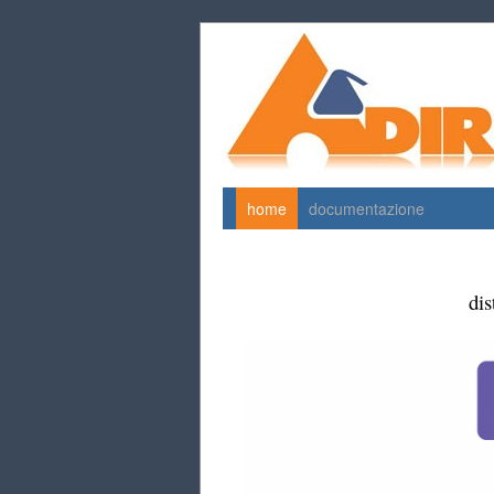
home
documentazione
dis