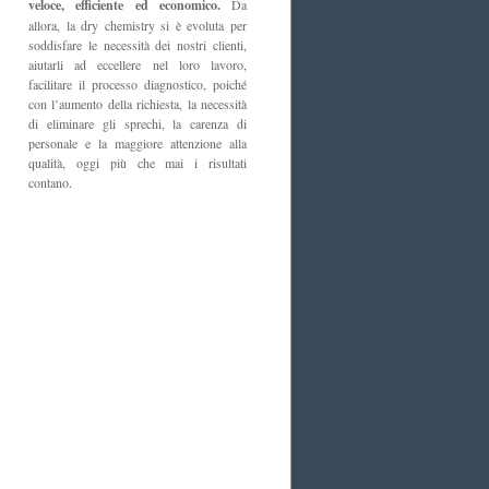
veloce, efficiente ed economico.
Da
allora, la dry chemistry si è evoluta per
soddisfare le necessità dei nostri clienti,
aiutarli ad eccellere nel loro lavoro,
facilitare il processo diagnostico, poiché
con l’aumento della richiesta, la necessità
di eliminare gli sprechi, la carenza di
personale e la maggiore attenzione alla
qualità, oggi più che mai i risultati
contano.