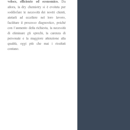
veloce, efficiente ed economico.
Da
allora, la dry chemistry si è evoluta per
soddisfare le necessità dei nostri clienti,
aiutarli ad eccellere nel loro lavoro,
facilitare il processo diagnostico, poiché
con l’aumento della richiesta, la necessità
di eliminare gli sprechi, la carenza di
personale e la maggiore attenzione alla
qualità, oggi più che mai i risultati
contano.