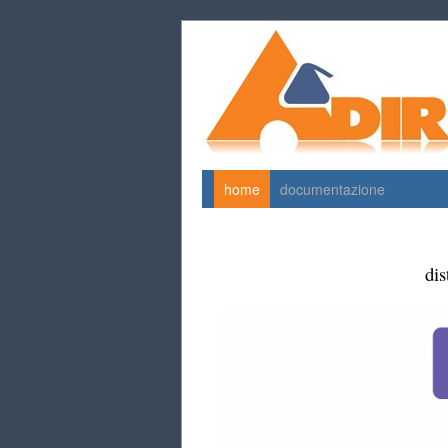
home
documentazione
dis