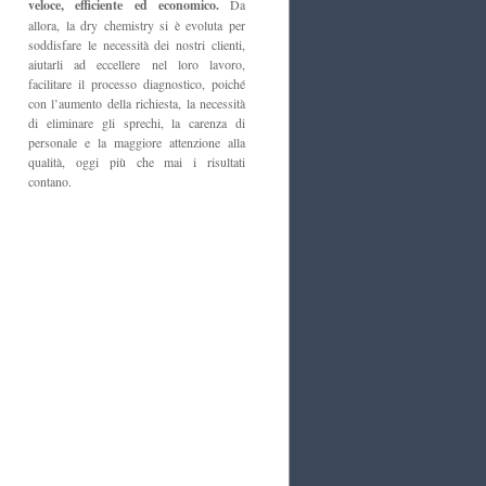
veloce, efficiente ed economico.
Da
allora, la dry chemistry si è evoluta per
soddisfare le necessità dei nostri clienti,
aiutarli ad eccellere nel loro lavoro,
facilitare il processo diagnostico, poiché
con l’aumento della richiesta, la necessità
di eliminare gli sprechi, la carenza di
personale e la maggiore attenzione alla
qualità, oggi più che mai i risultati
contano.