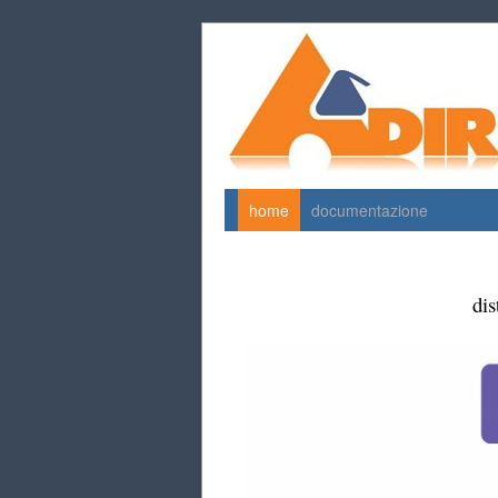
home
documentazione
dis